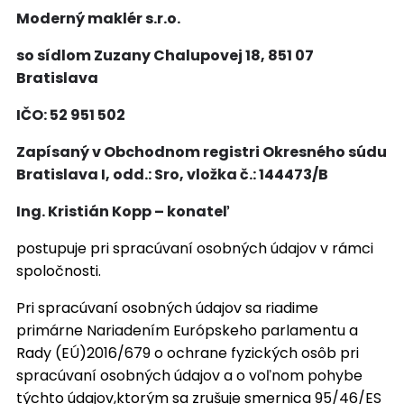
Moderný maklér s.r.o.
so sídlom Zuzany Chalupovej 18, 851 07
Bratislava
IČO: 52 951 502
Zapísaný v Obchodnom registri Okresného súdu
Bratislava I, odd.: Sro, vložka č.: 144473/B
Ing. Kristián Kopp – konateľ
postupuje pri spracúvaní osobných údajov v rámci
spoločnosti.
Pri spracúvaní osobných údajov sa riadime
primárne Nariadením Európskeho parlamentu a
Rady (EÚ)2016/679 o ochrane fyzických osôb pri
spracúvaní osobných údajov a o voľnom pohybe
týchto údajov,ktorým sa zrušuje smernica 95/46/ES